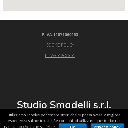
P.IVA
11071060153
COOKIE POLICY
PRIVACY POLICY
Studio Smadelli s.r.l.
Utilizziamo i cookie per essere sicuri che tu possa avere la migliore
© 2026 Studio Smadelli s.r.l.. Creato con WordPress e con il
esperienza sul nostro sito. Se continui ad utilizzare questo sito noi
tema
EmpowerWP Theme
assumiamo che tu ne sia felice.
Ok
Privacy policy