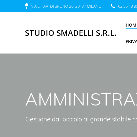
VIA E. FAA' DI BRUNO 20, 20137 MILANO
02.55.18.8
HOM
STUDIO SMADELLI S.R.L.
PRIV
AMMINISTRA
Gestione dal piccolo al grande stabile 